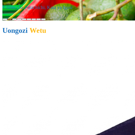
Shamba la Chai-Kibena, Kata ya Igima
Uongozi
Wetu