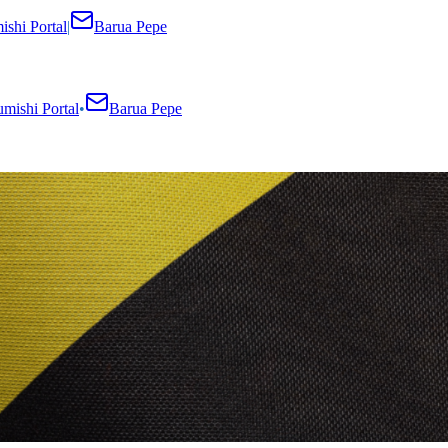
shi Portal
|
Barua Pepe
mishi Portal
•
Barua Pepe