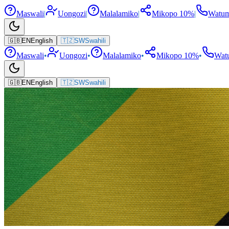
Maswali
|
Uongozi
|
Malalamiko
|
Mikopo 10%
|
Watumi
🇬🇧
EN
English
🇹🇿
SW
Swahili
Maswali
•
Uongozi
•
Malalamiko
•
Mikopo 10%
•
Watu
🇬🇧
EN
English
🇹🇿
SW
Swahili