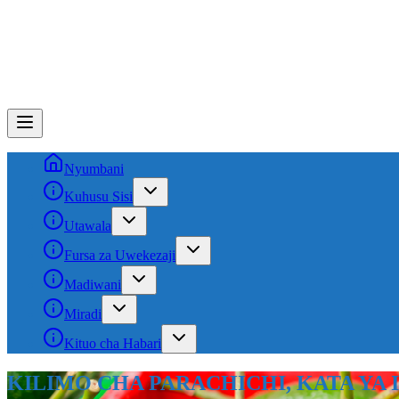
Nyumbani
Kuhusu Sisi
Utawala
Fursa za Uwekezaji
Madiwani
Miradi
Kituo cha Habari
SHAMBA LA CHAI-KIBENA, KATA YA I